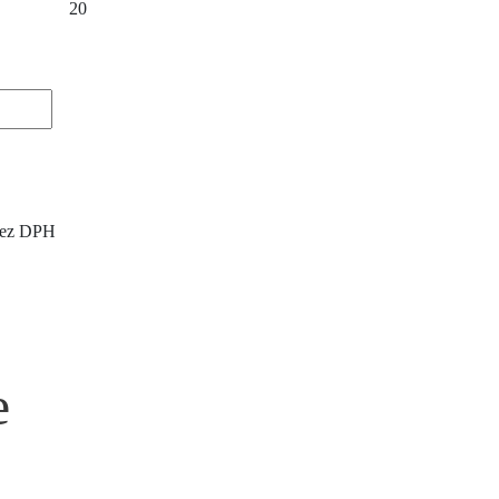
20
 bez DPH
e
X
‹
›