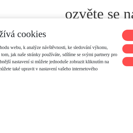
ozvěte se 
žívá cookies
Kontaktova
chodu webu, k analýze návštěvnosti, ke sledování výkonu,
 tom, jak naše stránky používáte, sdílíme se svými partnery pro
bnější nastavení si můžete jednoduše zobrazit kliknutím na
ty
sledujte nás
ůžete také upravit v nastavení vašeho internetového
7 006 830
alina.cz