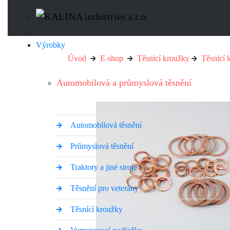
Výrobky
Úvod
E-shop
Těsnicí kroužky
Těsnicí
Automobilová a průmyslová těsnění
Automobilová těsnění
Průmyslová těsnění
Traktory a jiné stroje
Těsnění pro veterány
Těsnící kroužky