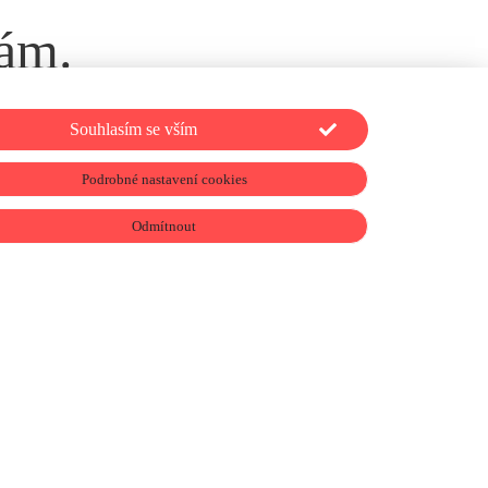
nám.
t
Souhlasím se vším
Podrobné nastavení cookies
Odmítnout
E-shop →