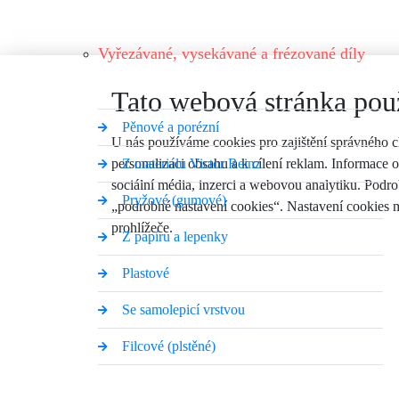
Vyřezávané, vysekávané a frézované díly
Tato webová stránka pou
Pěnové a porézní
U nás používáme cookies pro zajištění správného 
Z materiálu Victor Reinz
personalizaci obsahu a k cílení reklam. Informace o
sociální média, inzerci a webovou analytiku. Podro
Pryžové (gumové)
adresa
kontak
„podrobné nastavení cookies“. Nastavení cookies m
prohlížeče.
Z papíru a lepenky
KALINA industries s.r.o.
+420 57
U Tescomy 255
info@k
Plastové
Zlín - Lužkovice 760 01
Se samolepicí vrstvou
navigovat
Filcové (plstěné)