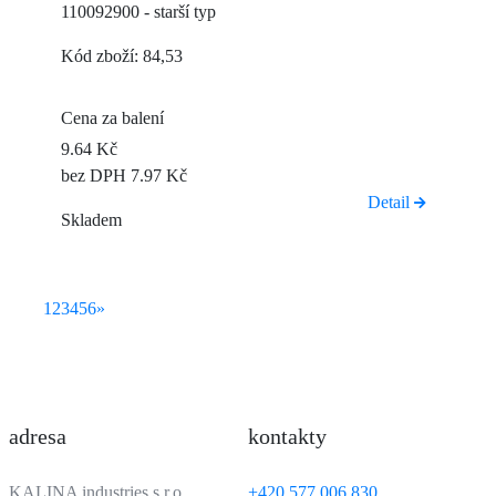
110092900 - starší typ
Kód zboží: 84,53
Cena za balení
9.64 Kč
bez DPH 7.97 Kč
Detail
Skladem
1
2
3
4
5
6
»
adresa
kontakty
KALINA industries s.r.o.
+420 577 006 830