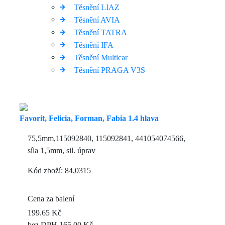
Těsnění LIAZ
Těsnění AVIA
Těsnění TATRA
Těsnění IFA
Těsnění Multicar
Těsnění PRAGA V3S
Favorit, Felicia, Forman, Fabia 1.4 hlava
75,5mm,115092840, 115092841, 441054074566,
síla 1,5mm, sil. úprav
Kód zboží: 84,0315
Cena za balení
199.65 Kč
bez DPH 165.00 Kč